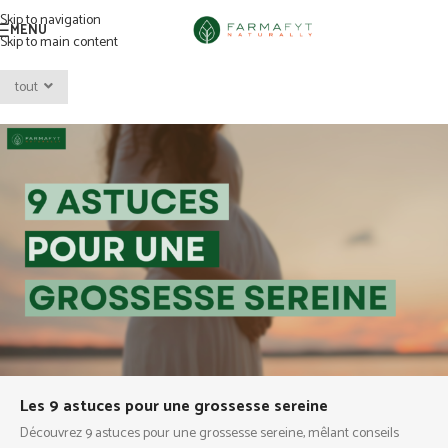
Skip to navigation
MENU
Skip to main content
tout
Les 9 astuces pour une grossesse sereine
Découvrez 9 astuces pour une grossesse sereine, mêlant conseils