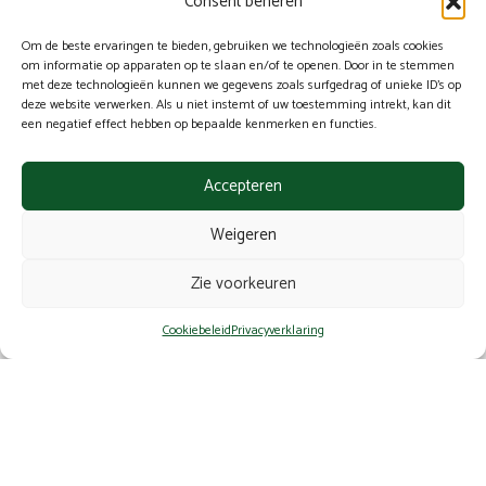
Consent beheren
Pers
jobs
Om de beste ervaringen te bieden, gebruiken we technologieën zoals cookies
om informatie op apparaten op te slaan en/of te openen. Door in te stemmen
Ons assortiment
met deze technologieën kunnen we gegevens zoals surfgedrag of unieke ID's op
Algemene voorwaarden
deze website verwerken. Als u niet instemt of uw toestemming intrekt, kan dit
een negatief effect hebben op bepaalde kenmerken en functies.
Juridische informatie
Cookiebeleid (EU)
Accepteren
Privacyverklaring (EU)
Farmafyt
Weigeren
Drève Saint Lambert, 22B
4052 BEAUFAYS
Zie voorkeuren
+32 473 21 55 36
Cookiebeleid
Privacyverklaring
info@farmafyt.be
Copyright ©
Cat2lion
tous droits réservés.