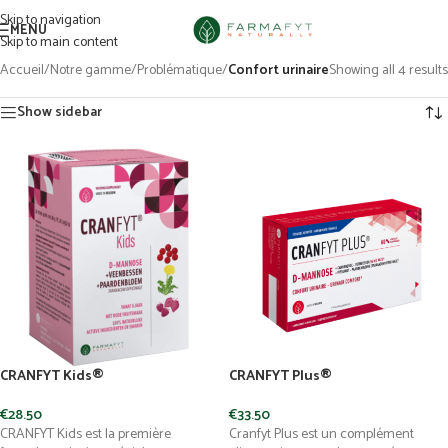
Skip to navigation
MENU
Skip to main content
Accueil
/
Notre gamme
/
Problématique
/
Confort urinaire
Showing all 4 results
Show sidebar
CRANFYT Kids®
CRANFYT Plus®
€
28.50
€
33.50
CRANFYT Kids est la première
Cranfyt Plus est un complément