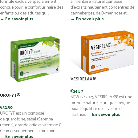
formule exclusive spécialement
alimentaire naturel composé
conçue pour le confort urinaire des
d’extraits hautement concentrés de
enfants ou des adultes qui...
canneberges, de D-mannose et...
→ En savoir plus
→ En savoir plus
VESIRELAX®
€
34.50
UROFYT®
NEW 12/2025 VESIRELAX® est une
formule naturelle unique conçue
€
32.50
pour l'équilibre de la vessie et la
UROFYT est un composé
maîtrise...
→ En savoir plus
de quercétine, sabal (Serenoa
repens), grande ortie et vitamine C
Ceux-ci soutiennent la fonction...
→ En savoir plus